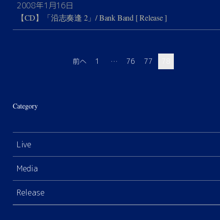
2008年1月16日
【CD】「沿志奏逢 2」/ Bank Band
[ Release ]
前へ
1
…
76
77
78
Category
Live
Media
Release