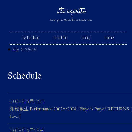
site azurite
Toshiyuki Mori official web site
schedule
profile
blog
home
home
Schedule
Schedule
2008年3月16日
角松敏生 Performance 2007〜2008 “Player's Prayer”RETURNS
[
Live ]
2008年3月15日