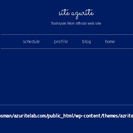
site azurite
Toshiyuki Mori official web site
schedule
profile
blog
home
sman/azuritelab.com/public_html/wp-content/themes/azrite