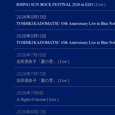
RISING SUN ROCK FESTIVAL 2026 in EZO
[ Live ]
2026年8月13日
TOSHIKI KADOMATSU 45th Anniversary Live in Blue No
2026年8月12日
TOSHIKI KADOMATSU 45th Anniversary Live in Blue No
2026年7月18日
吉田美奈子「夏の雪」
[ Live ]
2026年7月17日
吉田美奈子「夏の雪」
[ Live ]
2026年7月9日
A Night of Groove
[ Live ]
2026年6月27日