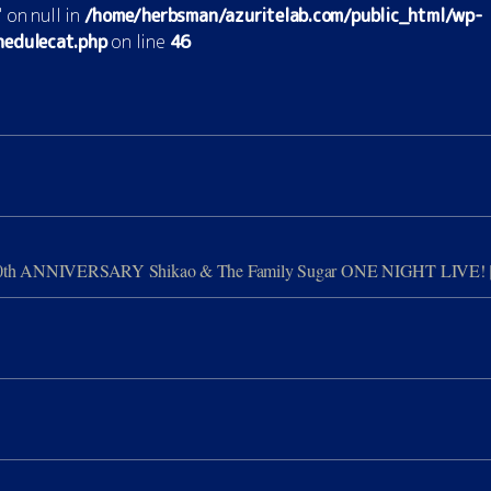
on null in
/home/herbsman/azuritelab.com/public_html/wp-
hedulecat.php
on line
46
ANNIVERSARY Shikao & The Family Sugar ONE NIGHT LIVE!