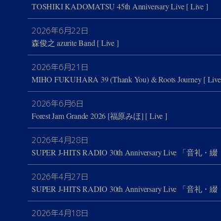
TOSHIKI KADOMATSU 45th Anniversary Live
[ Live ]
2026年6月22日
森俊之 azurite Band
[ Live ]
2026年6月21日
MIHO FUKUHARA 39 (Thank You) & Roots Journey
[ Live
2026年6月6日
Forest Jam Grande 2026 [福原みほ]
[ Live ]
2026年4月28日
SUPER J-HITS RADIO 30th Anniversary Live
2026年4月27日
SUPER J-HITS RADIO 30th Anniversary Live
2026年4月18日