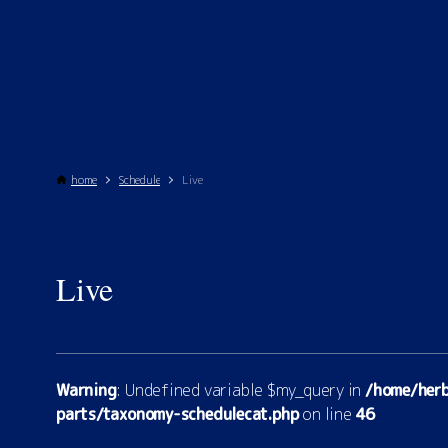
home
Schedule
Live
Live
Warning
: Undefined variable $my_query in
/home/herb
parts/taxonomy-schedulecat.php
on line
46