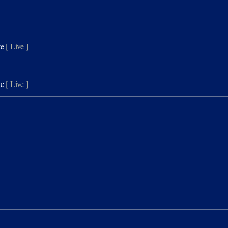
te
[ Live ]
te
[ Live ]