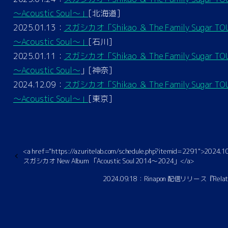
～Acoustic Soul～」
[北海道]
2025.01.13：
スガシカオ「Shikao ＆ The Family Sugar TO
～Acoustic Soul～」
[石川]
2025.01.11：
スガシカオ「Shikao ＆ The Family Sugar TO
～Acoustic Soul～
」[神奈]
2024.12.09：
スガシカオ「Shikao ＆ The Family Sugar TO
～Acoustic Soul～」
[東京]
<a href="https://azuritelab.com/schedule.php?itemid=2291">2024.
スガシカオ New Album 「Acoustic Soul 2014〜2024」</a>
2024.09.18：Rinapon 配信リリース『Relati