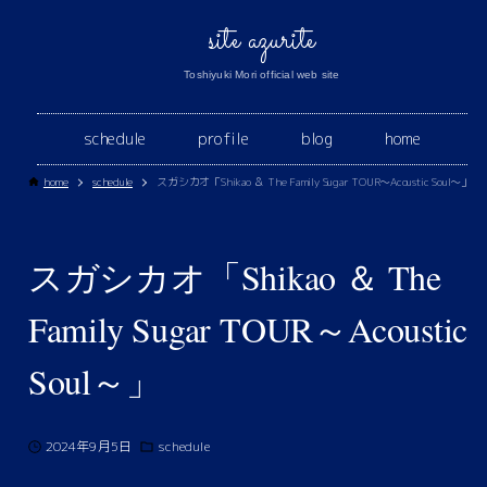
site azurite
Toshiyuki Mori official web site
schedule
profile
blog
home
home
schedule
スガシカオ「Shikao ＆ The Family Sugar TOUR～Acoustic Soul～」
スガシカオ「Shikao ＆ The
Family Sugar TOUR～Acoustic
Soul～」
2024年9月5日
schedule