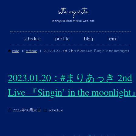
site azurite
Toshiyuki Mori official web site
schedule
profile
blog
home
home
schedule
2023.01.20：#まりあっき 2nd Live 『Singin’ in the moonlight』
2023.01.20：#まりあっき 2nd
Live 『Singin’ in the moonligh
2022年10月26日
schedule