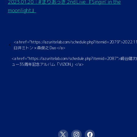
2023.01.20：#まりあっき 2nd Live 『Singin’ in the
moonlight』
<a href="https://azuritelab.com/schedule.php?itemid=2079">2022.
臼井ミトン × 森俊之 Duo </a>
<a href="https://azuritelab.com/schedule.php?itemid=2087">崎
ュー35周年記念アルバム「VIZION」</a>