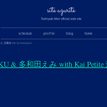
site azurite
Toshiyuki Mori official web site
schedule
profile
blog
home
俊之 沼澤尚 Mix by Kamiyann
OKU & 多和田えみ with Kai Peti