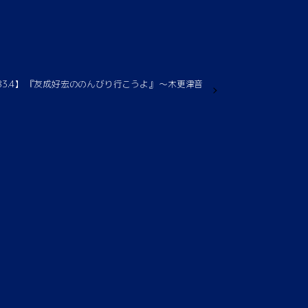
ム83.4】 『友成好宏ののんびり行こうよ』 〜木更津音