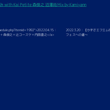
with Kai Petite 森俊之 沼澤尚 Mix by Kamiyann
schedule.php?itemid=1992">2022.04.15：
2022.3.20：【かずさエフエ
たろー＋森俊之＋辻コースケ＋内田直之</a>
フェスへの道〜