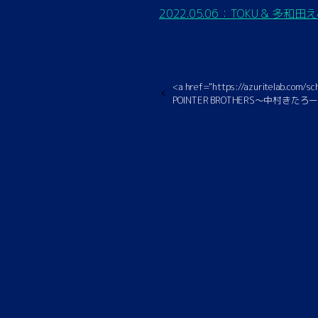
2022.05.06：TOKU & 多和田えみ 
<a href="https://azuritelab.com/
POINTER BROTHERS〜中村き