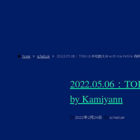
home
schedule
2022.05.06：TOKU & 多和田えみ with Kai Petite 森
2022.05.06：T
by Kamiyann
2022年2月24日
schedule