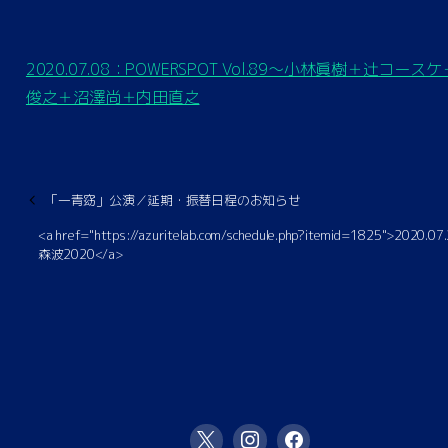
2020.07.08：POWERSPOT Vol.89〜小林眞樹＋辻コース
俊之＋沼澤尚＋内田直之
「一青窈」公演／延期・振替日程のお知らせ
<a href="https://azuritelab.com/schedule.php?itemid=1825">2020.0
森波2020</a>