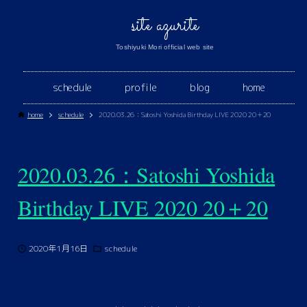
site azurite
Toshiyuki Mori official web site
schedule
profile
blog
home
home
schedule
2020.03.26：Satoshi Yoshida Birthday LIVE 2020 20＋20
2020.03.26：Satoshi Yoshida
Birthday LIVE 2020 20＋20
2020年1月16日
schedule