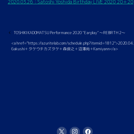
2020.03.26：Satoshi Yoshida Birthday LIVE 2020 20＋20
TOSHIKI KADOMATSU Performance 2020 “Earplay” 〜REBIRTH 2〜
<a href="https://azuritelab.com/schedule.php?itemid=1812">2020.0
Gakushi＋タケウチカズタケ＋森俊之＋沼澤尚＋Kamiyann</a>