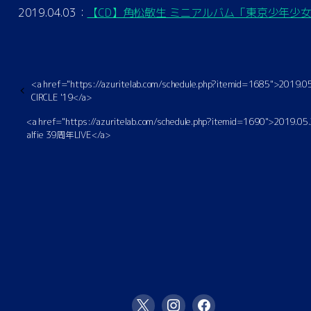
2019.04.03：
【CD】角松敏生 ミニアルバム「東京少年少
<a href="https://azuritelab.com/schedule.php?itemid=1685">2019.
CIRCLE '19</a>
<a href="https://azuritelab.com/schedule.php?itemid=1690">2019.0
alfie 39周年LIVE</a>