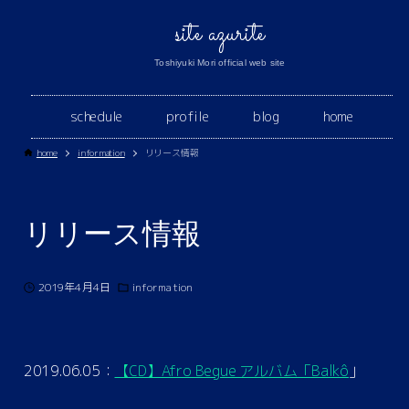
site azurite
Toshiyuki Mori official web site
schedule
profile
blog
home
home
information
リリース情報
リリース情報
2019年4月4日
information
2019.06.05：
【CD】Afro Begue アルバム「Balkô
」