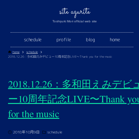
site azurite
Toshiyuki Mori official web site
schedule
profile
blog
home
home
schedule
2018.12.26：多和田えみデビュー10周年記念LIVE〜Thank you for the music
2018.12.26：多和田えみデビ
ー10周年記念LIVE〜Thank yo
for the music
2018年10月9日
schedule