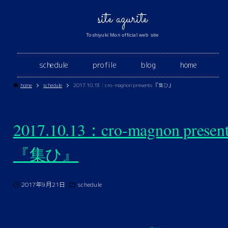
site azurite
Toshiyuki Mori official web site
schedule
profile
blog
home
home
schedule
2017.10.13：cro-magnon presents 『集ひ』
2017.10.13：cro-magnon present
『集ひ』
2017年9月21日
schedule