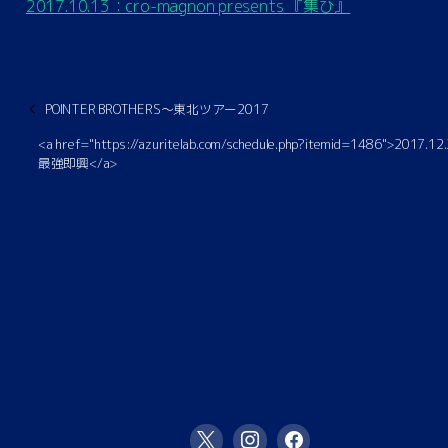
2017.10.13：cro-magnon presents 『集ひ』
POINTER BROTHERS～東北ツアー2017
<a href="https://azuritelab.com/schedule.php?itemid=1486">2017.1
最強即興</a>