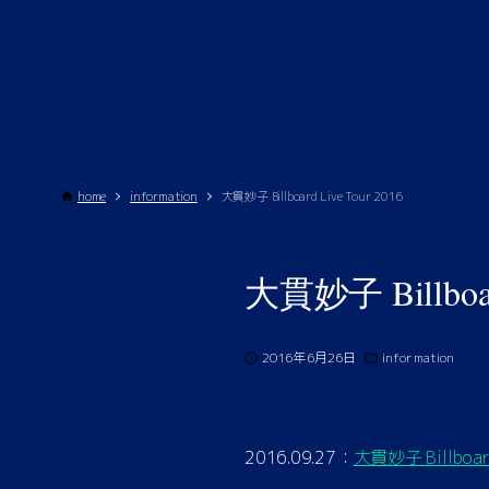
home
information
大貫妙子 Billboard Live Tour 2016
大貫妙子 Billboard
2016年6月26日
information
2016.09.27：
大貫妙子 Billboard