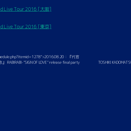
 Live Tour 2016 [大阪]
 Live Tour 2016 [東京]
/schedule.php?itemid=1278">2016.08.20：『代官
BI-”SIGN OF LOVE” release final party
TOSHIKI KADOMATSU