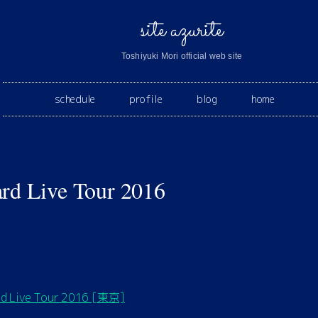
site azurite
Toshiyuki Mori official web site
schedule
profile
blog
home
 Live Tour 2016
 Live Tour 2016 [東京]