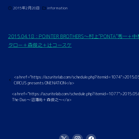
2015年2月28日
information
2015.04.18：POINTER BROTHERS～村上”PONTA”秀一＋
タロー＋森俊之＋辻コースケ
<a href="https://azuritelab.com/schedule.php?itemid=1074">2015.
CIRCUS presents ONENATION</a>
<a href="https://azuritelab.com/schedule.php?itemid=1077">2015.0
The Duo 〜沼澤尚＋森俊之〜</a>