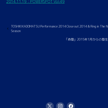
2014.11.19：POWERSPOT Vol.49
TOSHIKI KADOMATSU Performance 2014 Close out 2014 & Ring in The 
Season
「森塾」2015年1月からの塾