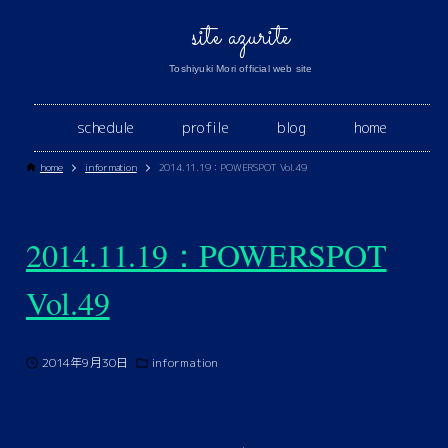
site azurite
Toshiyuki Mori official web site
schedule
profile
blog
home
home
information
2014.11.19：POWERSPOT Vol.49
2014.11.19：POWERSPOT
Vol.49
2014年9月30日
information