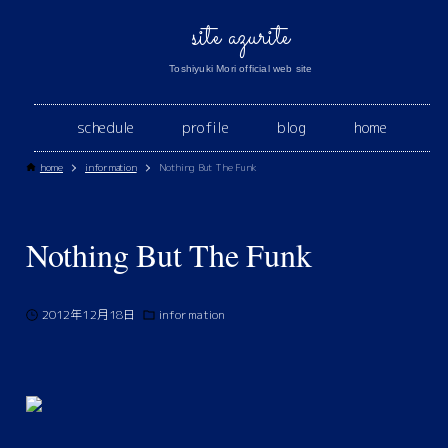
site azurite
Toshiyuki Mori official web site
schedule
profile
blog
home
home
information
Nothing But The Funk
Nothing But The Funk
2012年12月18日
information