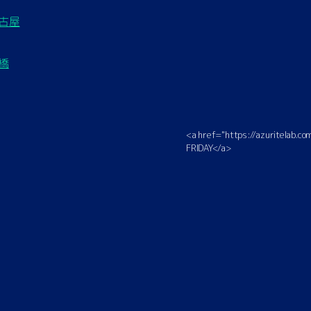
名古屋
豊橋
<a href="https://azuritelab.
FRIDAY</a>