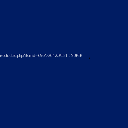
com/schedule.php?itemid=656">2012.09.21：SUPER