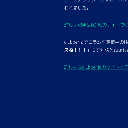
われました。
詳しい記事はKORGのサイトで
clubberiaでコラムを連載中
スね！！！
」にて対談とazur
詳しくはclubberiaのサイト