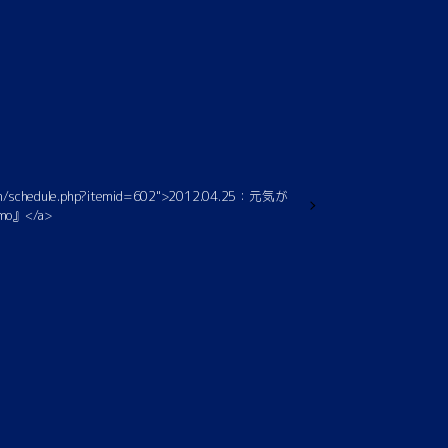
.com/schedule.php?itemid=602">2012.04.25：元気が
mo』</a>