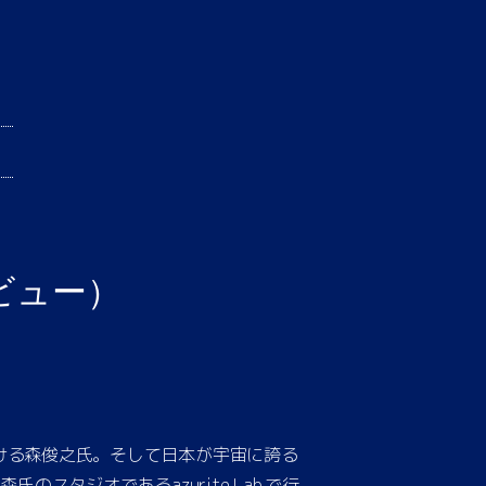
ビュー）
ける森俊之氏。そして日本が宇宙に誇る
のスタジオであるazurite Lab.で行