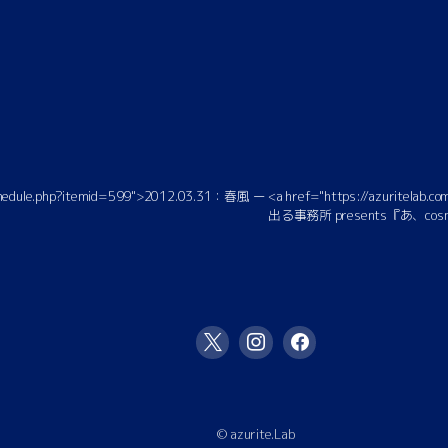
/schedule.php?itemid=599">2012.03.31：春風 ー
<a href="https://azuritelab
出る事務所 presents『あ、cos
© azurite.Lab