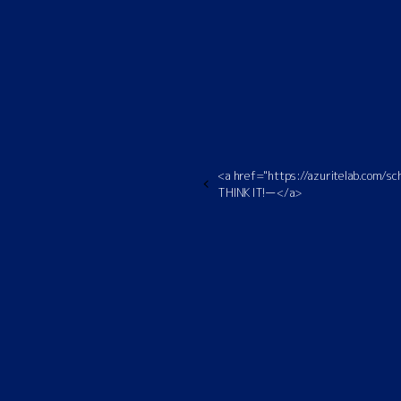
<a href="https://azuritelab.com
THINK IT!ー</a>