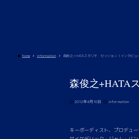
home
information
森俊之+HATAスタジオ・セッション（インタビュ
森俊之+HAT
2012年4月18日
information
キーボーディスト、プロデュー
サイケデリック・ジャム・バンド「D