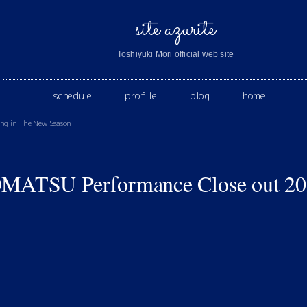
site azurite
Toshiyuki Mori official web site
schedule
profile
blog
home
ng in The New Season
TSU Performance Close out 202