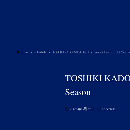
home
schedule
TOSHIKI KADOMATSU Performance Close out 2025 & Ri
TOSHIKI KADOMA
Season
2025年8月28日
schedule