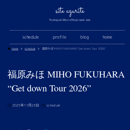
site azurite
Toshiyuki Mori official web site
schedule
profile
blog
home
home
schedule
福原みほ MIHO FUKUHARA “Get down Tour 2026”
福原みほ MIHO FUKUHARA
“Get down Tour 2026”
2025年11月23日
schedule