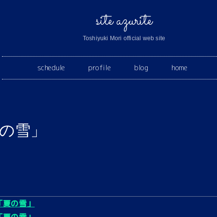
site azurite
Toshiyuki Mori official web site
schedule
profile
blog
home
の雪」
「夏の雪」
「夏の雪」