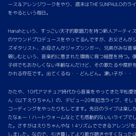
ース＆アレンジワークをやり、週末はTHE SUNPAULOのラ
をやるという毎日。
Hanahという、すっごい天才的歌唱力を持つ新人アーティ
のサウンドプロデュースをやってるんですが、お父さんが
ズギタリスト、お母さんがジャズシンガー、兄弟がみな音
親しむという、音楽的に恵まれた環境に育つ経歴を持つ。
子供でもおかしくない年齢なんだけど、その歌たるや度肝
かれる存在です。出てくるね・・どんどん。凄い子が・・
かたや、10代アマチュア時代から音楽をやってきた平松愛
ん（以下えりちゃん）の、デビュー20年記念ライブ、そし
コーディングをやったりもしてます。先日のライブは楽し
たなぁー！ハートウォームなとても感動的ないいライブで
た。さすがはえりちゃんやな！4リズムでできるアレンジを
しました。なので、引き算してより歌が聴きやすくなった