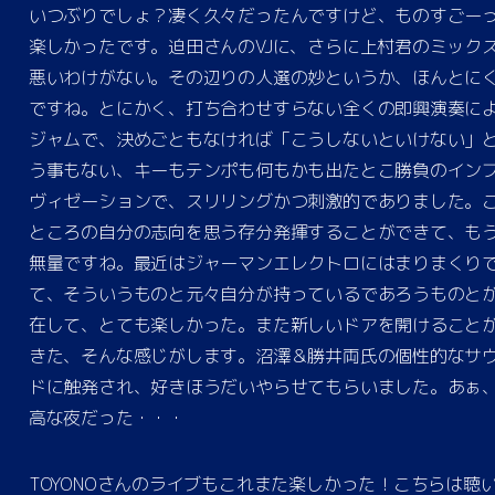
いつぶりでしょ？凄く久々だったんですけど、ものすごー
楽しかったです。迫田さんのVJに、さらに上村君のミック
悪いわけがない。その辺りの人選の妙というか、ほんとに
ですね。とにかく、打ち合わせすらない全くの即興演奏に
ジャムで、決めごともなければ「こうしないといけない」
う事もない、キーもテンポも何もかも出たとこ勝負のイン
ヴィゼーションで、スリリングかつ刺激的でありました。
ところの自分の志向を思う存分発揮することができて、も
無量ですね。最近はジャーマンエレクトロにはまりまくり
て、そういうものと元々自分が持っているであろうものと
在して、とても楽しかった。また新しいドアを開けること
きた、そんな感じがします。沼澤＆勝井両氏の個性的なサ
ドに触発され、好きほうだいやらせてもらいました。あぁ
高な夜だった・・・
TOYONOさんのライブもこれまた楽しかった！こちらは聴