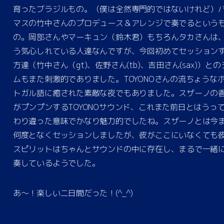
育ったブラジルもの。（僕は全然専門的ではないけれど）
マスの竹中さんのプロデュース＆アレンジで奏でるという
の。岡部さんやマーキュン（鈴木君）もちろんタカさんは
う気心しれている人達なんですが、今回初めてセッション
方達（竹中さん（gt)、佐野さん(tb)、吉田さん(sax)）との
ムもまた刺激的でありました。TOYONOさんの流ちょうな
トガル語に癒された素敵な夜でもありました。スザーノの
がプンプンするTOYONOサウンド、これまた前日とはうっ
わり違った意味でかなり魅力的でしたね。スザーノとは今
何度となくセッションしましたが、彼がここにいなくても
スピリットはちゃんとサウンドの中に存在し、まるで一緒
奏しているようでした。
あ〜！楽しい二日間だった！(^_^)