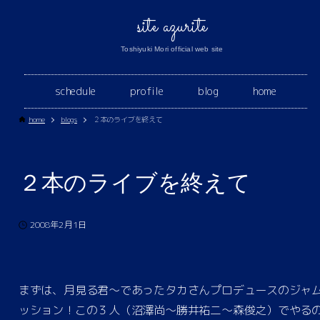
site azurite
Toshiyuki Mori official web site
schedule
profile
blog
home
home
blogs
２本のライブを終えて
２本のライブを終えて
2008年2月1日
まずは、月見る君〜であったタカさんプロデュースのジャ
ッション！この３人（沼澤尚〜勝井祐二〜森俊之）でやる