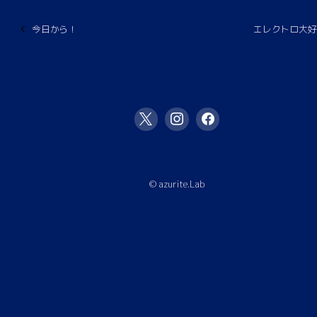
今日から！
エレクトロ大好
© azurite.Lab