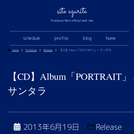
site azurite
Toshiyuki Mori official web site
schedule
profile
blog
home
home
Schedule
Release
【CD】Album「PORTRAIT」 / サンタラ
【CD】Album「PORTRAIT」 
サンタラ
2013年6月19日
Release