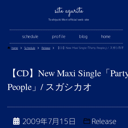
site azurite
Toshiyuki Mori official web site
schedule
profile
blog
home
home
Schedule
Release
【CD】New Maxi Single「Party People」/ スガシカオ
【CD】New Maxi Single「Part
People」/ スガシカオ
2009年7月15日
Release