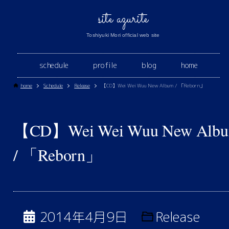
site azurite
Toshiyuki Mori official web site
schedule
profile
blog
home
home
Schedule
Release
【CD】Wei Wei Wuu New Album / 「Reborn」
【CD】Wei Wei Wuu New Alb
/ 「Reborn」
2014年4月9日
Release