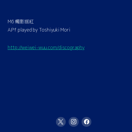
M6 燭影揺紅
A.Pf played by Toshiyuki Mori
http://weiwei-wuu.com/discography