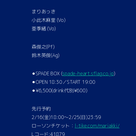
まりあっき
小此木麻里 (Vo)
亜季緒 (Vo)
森俊之(Pf)
鈴木英俊(Ag)
⚫︎SPADE BOX (
spade-heart.sflag.co.jp
)
⚫︎OPEN 18:30／START 19:00
⚫︎¥6,500(drink代別¥600)
先行予約
2/16(金)18:00〜2/25(日)23:59
ローソンチケット：
l-tike.com/mariakki/
Lコード:41879