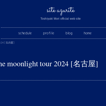
site azurite
Toshiyuki Mori official web site
schedule
profile
blog
home
2024 [名古屋]
 moonlight tour 2024 [名古屋]