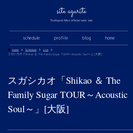
site azurite
Toshiyuki Mori official web site
schedule
profile
blog
home
home
Schedule
Live
スガシカオ「Shikao ＆ The Family Sugar TOUR～Acoustic Soul～」[大阪]
スガシカオ「Shikao ＆ The
Family Sugar TOUR～Acoustic
Soul～」[大阪]