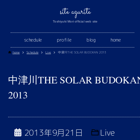
site azurite
Toshiyuki Mori official web site
schedule
profile
blog
home
home
Schedule
Live
中津川THE SOLAR BUDOKAN 2013
中津川THE SOLAR BUDOKA
2013
2013年9月21日
Live