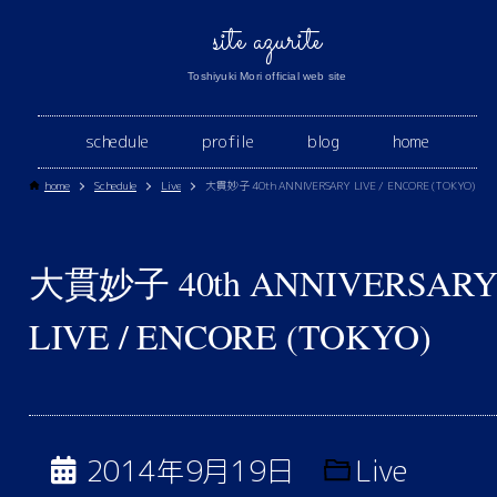
site azurite
Toshiyuki Mori official web site
schedule
profile
blog
home
home
Schedule
Live
大貫妙子 40th ANNIVERSARY LIVE / ENCORE (TOKYO)
大貫妙子 40th ANNIVERSAR
LIVE / ENCORE (TOKYO)
2014年9月19日
Live