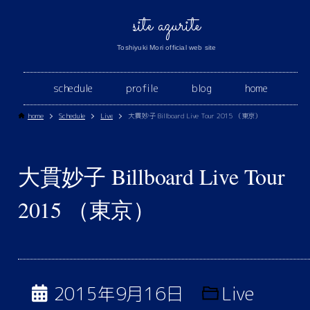
site azurite
Toshiyuki Mori official web site
schedule
profile
blog
home
home
Schedule
Live
大貫妙子 Billboard Live Tour 2015 （東京）
大貫妙子 Billboard Live Tour
2015 （東京）
2015年9月16日
Live