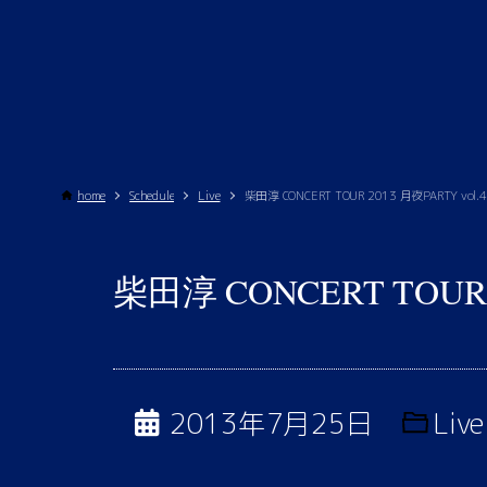
home
Schedule
Live
柴田淳 CONCERT TOUR 2013 月夜PARTY vol.4
柴田淳 CONCERT TOUR 2
2013年7月25日
Live