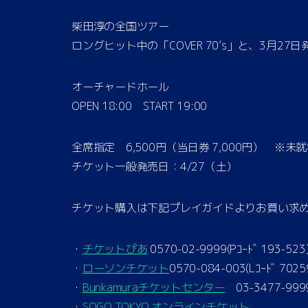
柴田淳の全国ツアー
ロングヒット中の「COVER 70’s」と、3月
オーチャードホール
OPEN 18:00 START 19:00
全席指定 6,500円（当日券 7,000円） ※
チケット一般発売日：4/27（土）
チケット購入は下記プレイガイドよりお買い求
・
チケットぴあ
0570-02-9999(Pｺｰﾄﾞ 193-52
・
ローソンチケット
0570-084-003(Lｺｰﾄﾞ 702
・
Bunkamuraチケットセンター
03-3477-999
・
SOGO TOKYO オンラインチケット