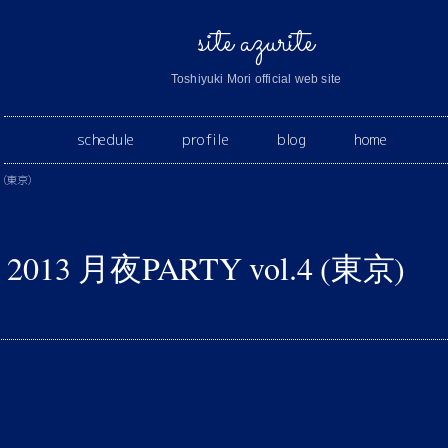
site azurite
Toshiyuki Mori official web site
schedule
profile
blog
home
 (東京)
013 月夜PARTY vol.4 (東京)