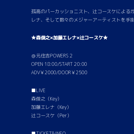
孤高のパーカッショニスト、辻コースケによる
レナ、そして数々のメジャーアーティストを手
★森俊之×加藤エレナ×辻コースケ★
＠元住吉POWERS２
OPEN 18:00/START 20:00
ADV￥2000/DOOR￥2500
■LIVE
森俊之（Key）
加藤エレナ（Key）
辻コースケ（Per）
■TICKET&INFO