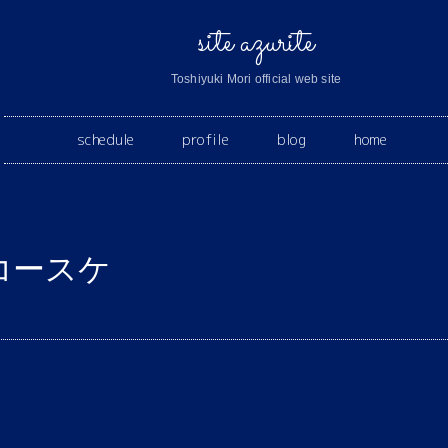
site azurite
Toshiyuki Mori official web site
schedule
profile
blog
home
コースケ