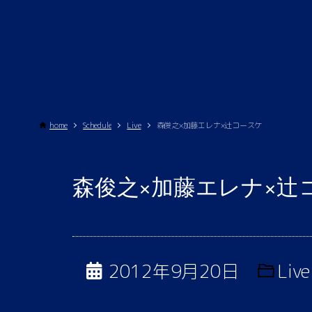
home
Schedule
Live
森俊之×加藤エレナ×辻コースケ
森俊之×加藤エレナ×辻
2012年9月20日
Live