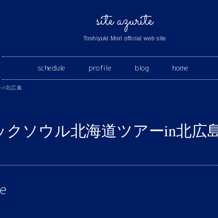
site azurite
Toshiyuki Mori official web site
schedule
profile
blog
home
in北広島
クソウル北海道ツアーin北広
ve