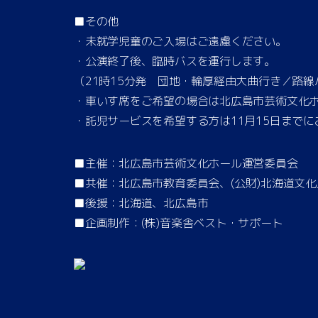
■その他
・未就学児童のご入場はご遠慮ください。
・公演終了後、臨時バスを運行します。
（21時15分発 団地・輪厚経由大曲行き／路線
・車いす席をご希望の場合は北広島市芸術文化
・託児サービスを希望する方は11月15日まで
■主催：北広島市芸術文化ホール運営委員会
■共催：北広島市教育委員会、(公財)北海道文化
■後援：北海道、北広島市
■企画制作：(株)音楽舎ベスト・サポート