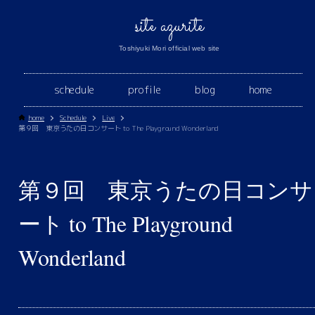
site azurite
Toshiyuki Mori official web site
schedule
profile
blog
home
home
Schedule
Live
第９回 東京うたの日コンサート to The Playground Wonderland
第９回 東京うたの日コンサ
ート to The Playground
Wonderland