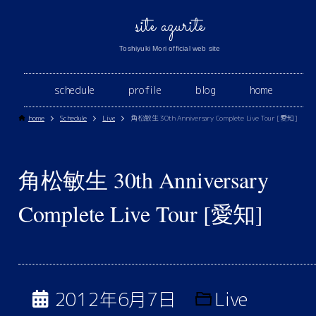
site azurite
Toshiyuki Mori official web site
schedule
profile
blog
home
home
Schedule
Live
角松敏生 30th Anniversary Complete Live Tour [愛知]
角松敏生 30th Anniversary
Complete Live Tour [愛知]
2012年6月7日
Live