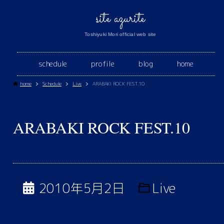
site azurite
Toshiyuki Mori official web site
schedule
profile
blog
home
home
Schedule
Live
ARABAKI ROCK FEST.10
ARABAKI ROCK FEST.10
2010年5月2日
Live