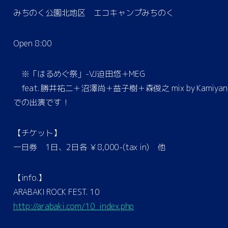
みちのく公園北地区 エコキャンプみちのく
Open 8:00
※「はるめぐ祭」-VJ迫田悠＋MEG
feat. 勝井祐二＋沼澤尚＋益子樹＋森俊之 mix by Kamiya
での出演です！
【チケット】
一日券 1日、2日各 ￥8,000-(tax in) 他
【info.】
ARABAKI ROCK FEST. 10
http://arabaki.com/10_index.php