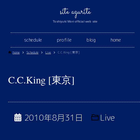
site azurite
Toshiyuki Mori official web site
schedule
profile
blog
home
home
Schedule
Live
C.C.King [東京]
C.C.King [東京]
2010年8月31日
Live