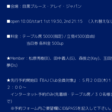
■会場：目黒ブルース・アレイ・ジャパン
■open 18:00/start 1st 19:30, 2nd 21:15 （入れ替え
■料金：テーブル席 5000(指定) / 立見4500(自由)
当日券 各料金 500up
★Member：松原秀樹(B)、田中義人(G)、森俊之(Key)、玉田
夢(Ds)
★先行予約開始日『BAJ Club会員対象』：５月２０日(木)１
２：００～
インターネット予約のみ(先着順・テーブル席／３０名様
で)
※予約フォーム内ご要望欄にID&PASSを記入して下さい