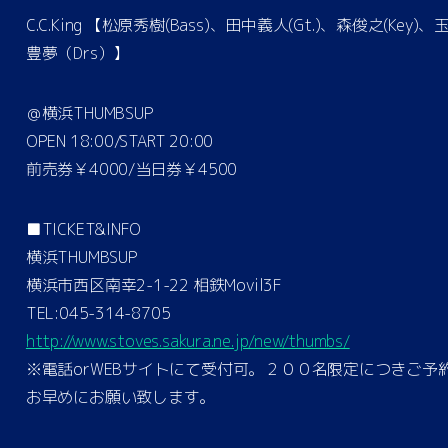
C.C.King 【松原秀樹(Bass)、田中義人(Gt.)、森俊之(Key)、
豊夢（Drs）】
＠横浜THUMBSUP
OPEN 18:00/START 20:00
前売券￥4000/当日券￥4500
■TICKET&INFO
横浜THUMBSUP
横浜市西区南幸2-1-22 相鉄Movil3F
TEL:045-314-8705
http://www.stoves.sakura.ne.jp/new/thumbs/
※電話orWEBサイトにて受付可。２００名限定につきご予
お早めにお願い致します。