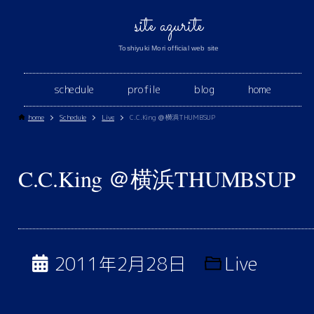
site azurite
Toshiyuki Mori official web site
schedule
profile
blog
home
home
Schedule
Live
C.C.King ＠横浜THUMBSUP
C.C.King ＠横浜THUMBSUP
2011年2月28日
Live