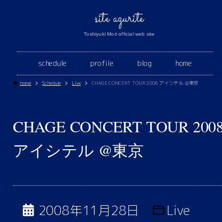
site azurite
Toshiyuki Mori official web site
schedule
profile
blog
home
home
Schedule
Live
CHAGE CONCERT TOUR 2008 アイシテル @東京
CHAGE CONCERT TOUR 200
アイシテル @東京
2008年11月28日
Live