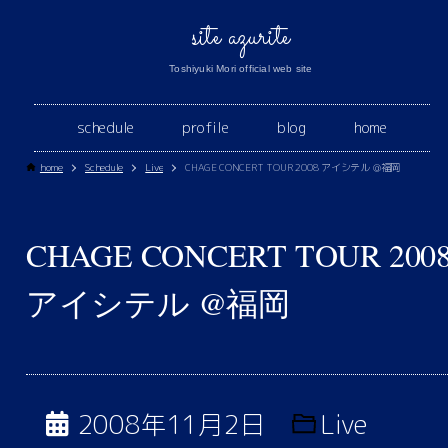
site azurite
Toshiyuki Mori official web site
schedule
profile
blog
home
home
Schedule
Live
CHAGE CONCERT TOUR 2008 アイシテル @福岡
CHAGE CONCERT TOUR 200
アイシテル @福岡
2008年11月2日
Live