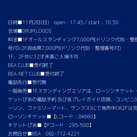
日時■11月2日(日) open：17:45／start：18:30
会場■DRUM LOGOS
料金■1Fオールスタンディング7,000円(ドリンク代別・整
号付)/2F自由席7,000円(ドリンク代別・整理番号付)
1F、2F共に12才未満ご入場不可
BEA CLUB■受付終了
BEA-NET CLUB■受付終了
電話先行■受付無
一般発売■1Fスタンディングエリアは、ローソンチケット
ケットぴあの電話予約 及び各プレイガイド店頭、コンビニ(
ーソン、ファミリーマート、サンクス)にて発売中(※2Fは完
ローソンチケット■【Lコード：84660】
チケットぴあ■【Pコード：295-508】
お問合せ■BEA 092-712-4221