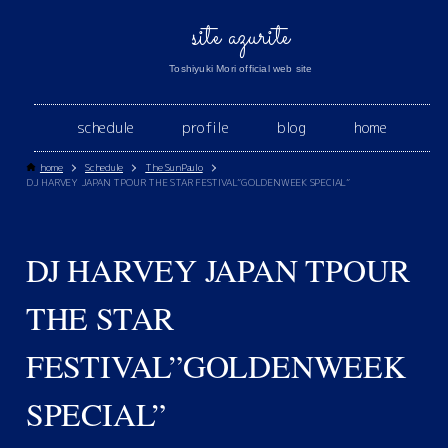
site azurite
Toshiyuki Mori official web site
schedule
profile
blog
home
home
Schedule
The SunPaulo
DJ HARVEY JAPAN TPOUR THE STAR FESTIVAL”GOLDENWEEK SPECIAL”
DJ HARVEY JAPAN TPOUR
THE STAR
FESTIVAL”GOLDENWEEK
SPECIAL”