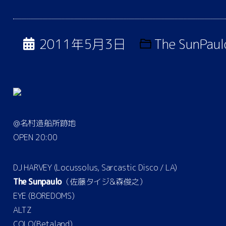
2011年5月3日
The SunPaul
@名村造船所跡地
OPEN 20:00
DJ HARVEY (Locussolus, Sarcastic Disco / LA)
The Sunpaulo
（佐藤タイジ&森俊之）
EYE (BOREDOMS)
ALTZ
COLO(Betaland)