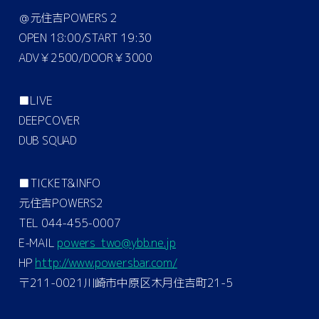
＠元住吉POWERS２
OPEN 18:00/START 19:30
ADV￥2500/DOOR￥3000
■LIVE
DEEPCOVER
DUB SQUAD
■TICKET&INFO
元住吉POWERS2
TEL 044-455-0007
E-MAIL
powers_two@ybb.ne.jp
HP
http://www.powersbar.com/
〒211-0021川崎市中原区木月住吉町21-5