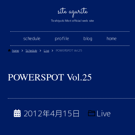
site azurite
Toshiyuki Mori official web site
schedule
profile
blog
home
home
Schedule
Live
POWERSPOT Vol.25
POWERSPOT Vol.25
2012年4月15日
Live