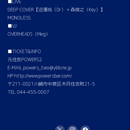
■LIVE
DEEP COVER【沼澤尚（Dr）＋森俊之（Key）】
MONOLESS
■VJ
OVERHEADS（Meg）
■TICKET&INFO
元住吉POWERS2
E-MAIL powers_two@ybb.ne.jp
HP http://www.powersbar.com/
〒211-0021川崎市中原区木月住吉町21-5
TEL 044-455-0007