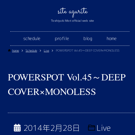
site azurite
Toshiyuki Mori official web site
schedule
profile
blog
home
home
Schedule
Live
POWERSPOT Vol.45～DEEP COVER×MONOLESS
POWERSPOT Vol.45～DEEP
COVER×MONOLESS
2014年2月28日
Live