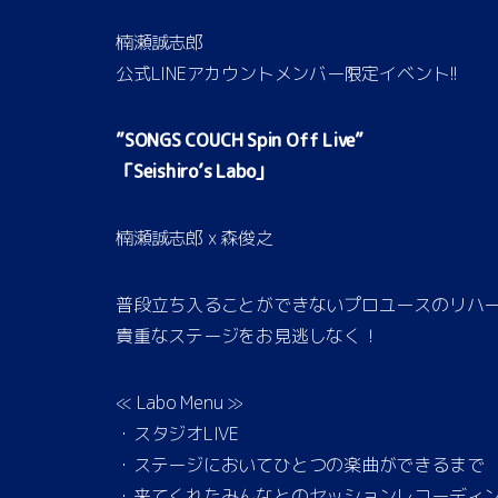
楠瀬誠志郎
公式LINEアカウントメンバー限定イベント!!
”SONGS COUCH Spin Off Live”
「Seishiro’s Labo」
楠瀬誠志郎 x 森俊之
普段立ち入ることができないプロユースのリハ
貴重なステージをお見逃しなく！
≪ Labo Menu ≫
・スタジオLIVE
・ステージにおいてひとつの楽曲ができるまで
・来てくれたみんなとのセッションレコーディ