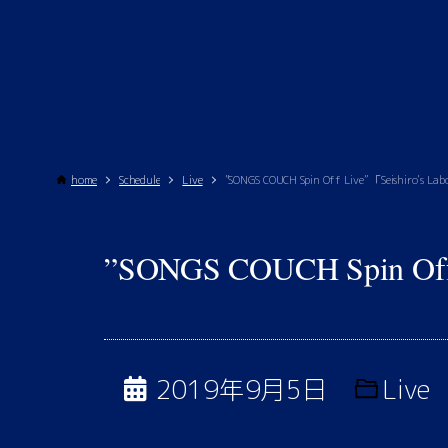
home
Schedule
Live
”SONGS COUCH Spin Off Live” 「Seishiro’s La
”SONGS COUCH Spin Off 
2019年9月5日
Live