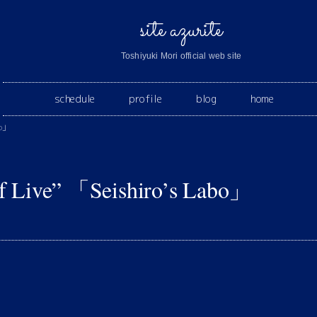
site azurite
Toshiyuki Mori official web site
schedule
profile
blog
home
bo」
Live” 「Seishiro’s Labo」