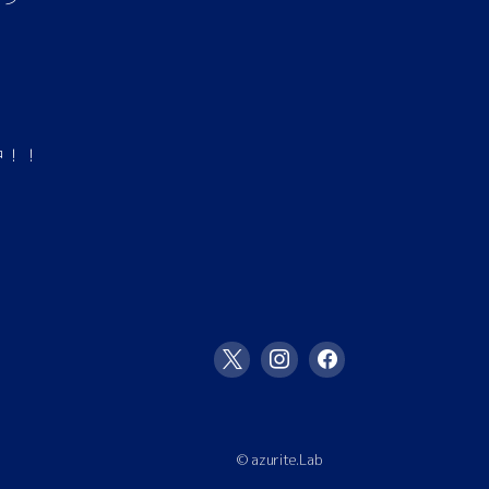
中！！
© azurite.Lab