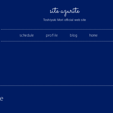
site azurite
Toshiyuki Mori official web site
schedule
profile
blog
home
ve