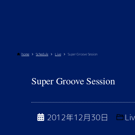
home
Schedule
Live
Super Groove Session
Super Groove Session
2012年12月30日
Li