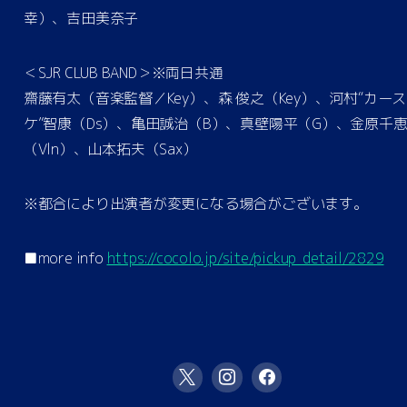
幸）、吉田美奈子
＜SJR CLUB BAND＞※両日共通
齋藤有太（音楽監督／Key）、森 俊之（Key）、河村“カース
ケ”智康（Ds）、亀田誠治（B）、真壁陽平（G）、金原千
（Vln）、山本拓夫（Sax）
※都合により出演者が変更になる場合がございます。
■more info
https://cocolo.jp/site/pickup_detail/2829