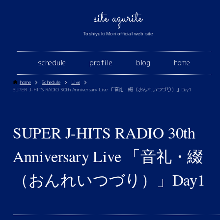
site azurite
Toshiyuki Mori official web site
schedule
profile
blog
home
home
Schedule
Live
SUPER J-HITS RADIO 30th Anniversary Live 「音礼・綴（おんれいつづり）」Day1
SUPER J-HITS RADIO 30th
Anniversary Live 「音礼・綴
（おんれいつづり）」Day1