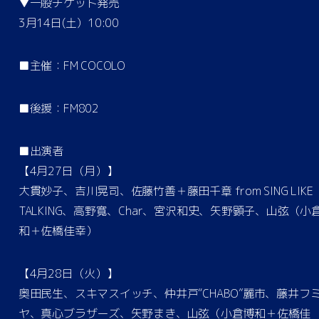
▼一般チケット発売
3月14日(土）10:00
■主催：FM COCOLO
■後援：FM802
■出演者
【4月27日（月）】
大貫妙子、吉川晃司、佐藤竹善＋藤田千章 from SING LIKE
TALKING、高野寛、Char、宮沢和史、矢野顕子、山弦（小
和＋佐橋佳幸）
【4月28日（火）】
奥田民生、スキマスイッチ、仲井戸“CHABO”麗市、藤井フ
ヤ、真心ブラザーズ、矢野まき、山弦（小倉博和＋佐橋佳