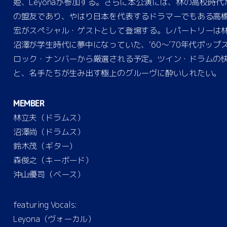
姫、Leyonaが参加する。さらに本公演には、林の高校時代
の盟友であり、やはり日本を代表するドラマーでもある高
宏がスペシャル・ゲストとして登場する。レパートリーは
沼澤が学生時代に夢中になっていた、‘60～’70年代ポップ
ロック・ナンバーから厳選される予定。ツイン・ドラムの
と、名手たちが生み出す極上のグルーヴに酔いしれたい。
MEMBER
林立夫（ドラムス）
沼澤尚（ドラムス）
鈴木茂（ギター）
森俊之（キーボード）
沖山優司（ベース）
featuring Vocals:
Leyona（ヴォーカル）