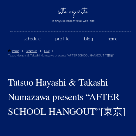
site azurite
Toshiyuki Mori official web site
schedule
profile
blog
home
home
Schedule
Live
Tatsuo Hayashi & Takashi Numazawa presents “AFTER SCHOOL HANGOUT”[東京]
Tatsuo Hayashi & Takashi
Numazawa presents “AFTER
SCHOOL HANGOUT”[東京]