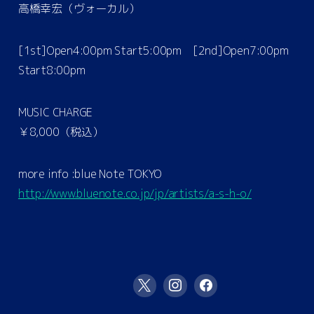
高橋幸宏（ヴォーカル）
[1st]Open4:00pm Start5:00pm [2nd]Open7:00pm
Start8:00pm
MUSIC CHARGE
￥8,000（税込）
more info :blue Note TOKYO
http://www.bluenote.co.jp/jp/artists/a-s-h-o/