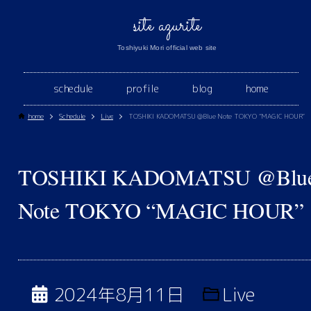
site azurite
Toshiyuki Mori official web site
schedule
profile
blog
home
home
Schedule
Live
TOSHIKI KADOMATSU @Blue Note TOKYO “MAGIC HOUR”
TOSHIKI KADOMATSU @Blu
Note TOKYO “MAGIC HOUR”
2024年8月11日
Live