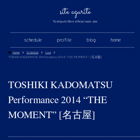
site azurite
Toshiyuki Mori official web site
schedule
profile
blog
home
home
Schedule
Live
TOSHIKI KADOMATSU Performance 2014 “THE MOMENT” [名古屋]
TOSHIKI KADOMATSU
Performance 2014 “THE
MOMENT” [名古屋]