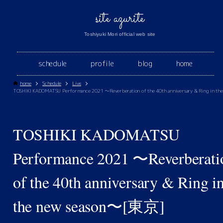
site azurite
Toshiyuki Mori official web site
schedule
profile
blog
home
home
Schedule
Live
TOSHIKI KADOMATSU
Performance 2021 〜Reverberati
of the 40th anniversary & Ring i
the new season〜[東京]