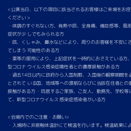
<公演当日、以下の項目に該当されるお客様はご来場をお控
ください >
・体調のすぐれない方、発熱や咳、全身痛、倦怠感等、風
症状が少 しでもみられる方
・咳、くしゃみ、鼻水などにより、周りのお客様を不安に
てしまう 可能性のある方
・薬等の服用により、上記症状を一時的におさえている方
型コロナ ウイルス感染症陽性者との濃厚接触がある方
・過去14日以内に政府から入国制限、入国後の観察期間を
とされて いる国、地域等への渡航ならびに当該在住者との
接触がある方 ・同居するご家族、ご友人、勤務先、学校等
て、新型コロナウイルス 感染症感染者がいる方
<会場内でのご注意・お願い>
・入場時に非接触体温計にて検温を行います。検温結果に