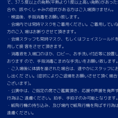
て、37.5 度以上の発熱(平熱より1度以上高い発熱)があった
合や、咳やくし ゃみの症状がある方はご入場頂けません。
・検温後、手指消毒をお願い致します。
・会場内では常時マスクをご着用ください。ご着用してい
方のご入 場はお断りさせて頂きます。
・会場スタッフも常時マスク、もしくはフェイスシールド
用して接 客をさせて頂きます。
・消毒液を入場口のほか、ロビー、お手洗い付近等に設置
おります ので、手指消毒こまめな手洗いをお願い致します
・ご入場後に体調を崩された場合は、速やかにスタッフに
し出くだ さい。(症状によりご退場をお願いさせて頂く場合
ございます)。
・公演中は、ご指定の席でご鑑賞頂き、応援や声援を発声
行為はご 遠慮ください。拍手、手拍子のみ可能となります
・紙飛行機の持ち込み、及び場内で紙飛行機を飛ばす行為
遠慮ください。