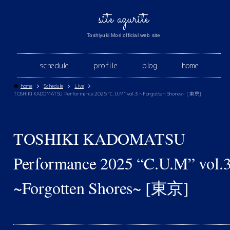
site azurite
Toshiyuki Mori official web site
schedule
profile
blog
home
home
Schedule
Live
TOSHIKI KADOMATSU Performance 2025 “C.U.M” vol.3 ~Forgotten Shores~ [東京]
TOSHIKI KADOMATSU
Performance 2025 “C.U.M” vol.
~Forgotten Shores~ [東京]